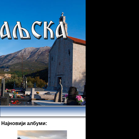
Најновији албуми: