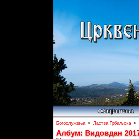
Обавјештења
Богослужења
>
Ластва Грбаљска
>
Албум: Видовдан 2017