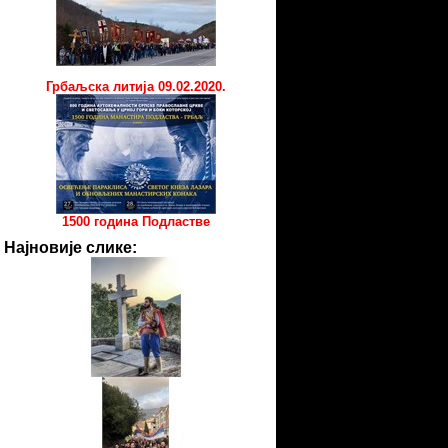
Грбаљска литија 09.02.2020.
1500 година Подластве
Најновије слике: