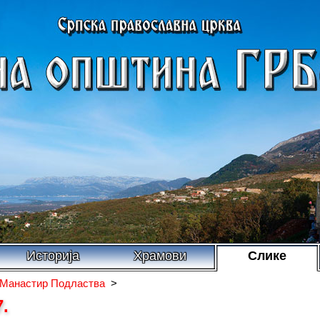
Историја
Храмови
Слике
Манастир Подластва
>
.