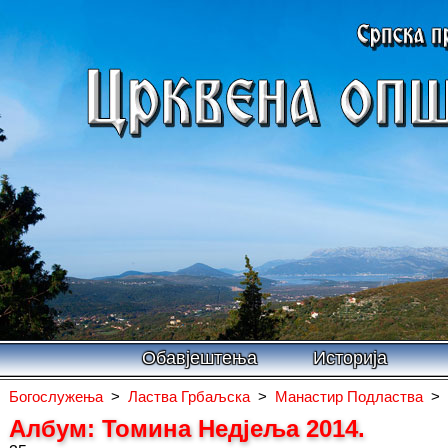
Обавјештења
Историја
Богослужења
>
Ластва Грбаљска
>
Манастир Подластва
>
Албум: Томина Недјеља 2014.