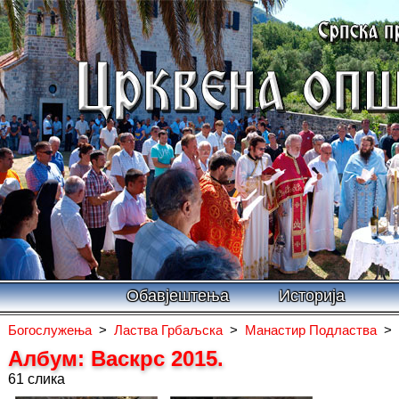
Обавјештења
Историја
Богослужења
>
Ластва Грбаљска
>
Манастир Подластва
>
Албум: Васкрс 2015.
61 слика